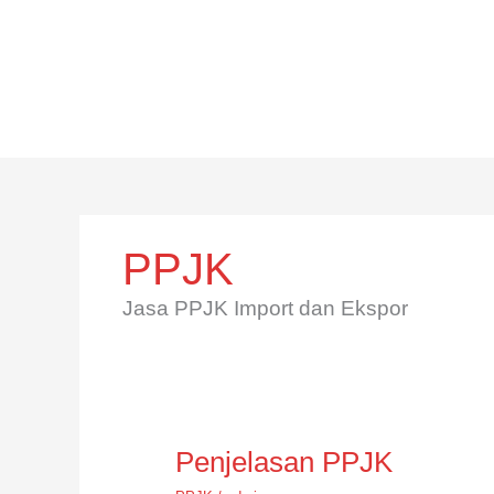
Skip
to
content
PPJK
Jasa PPJK Import dan Ekspor
Penjelasan PPJK
Penjelasan
PPJK