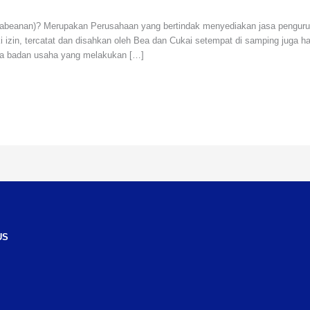
beanan)? Merupakan Perusahaan yang bertindak menyediakan jasa pengurus
izin, tercatat dan disahkan oleh Bea dan Cukai setempat di samping juga ha
a badan usaha yang melakukan […]
edIn
cebook
US