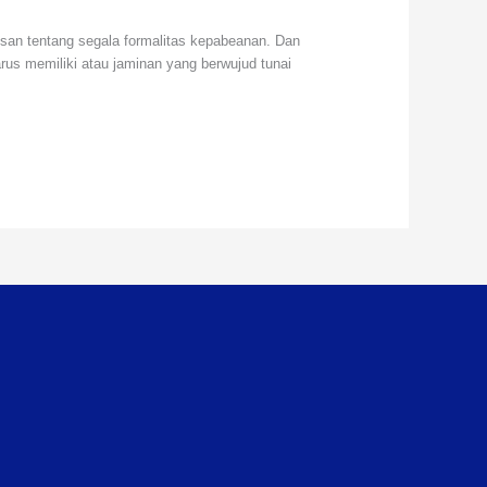
an tentang segala formalitas kepabeanan. Dan
rus memiliki atau jaminan yang berwujud tunai