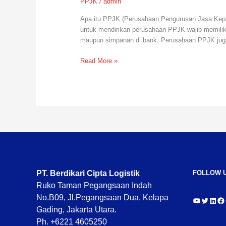
PPJK
/
admin
Apa itu PPJK (Perusahaan Pengurusan Jasa Kepa
untuk mendirikan perusahaan PPJK wajib memiliki 
maupun simpanan di bank. Perusahaan PPJK jug
Read More »
YouTube
Twitter
Link
Fa
PT. Berdikari Cipta Logistik
FOLLOW 
Ruko Taman Pegangsaan Indah
No.B09, Jl.Pegangsaan Dua, Kelapa
Gading, Jakarta Utara.
Ph. +6221 4605250