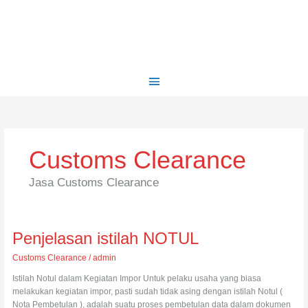
Skip
Main
to
content
Menu
Customs Clearance
Jasa Customs Clearance
Penjelasan
Penjelasan istilah NOTUL
istilah
Customs Clearance
/
admin
NOTUL
Istilah Notul dalam Kegiatan Impor Untuk pelaku usaha yang biasa
melakukan kegiatan impor, pasti sudah tidak asing dengan istilah Notul (
Nota Pembetulan ), adalah suatu proses pembetulan data dalam dokumen