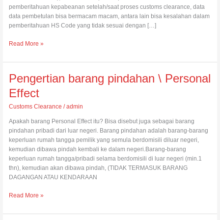
pemberitahuan kepabeanan setelah/saat proses customs clearance, data
data pembetulan bisa bermacam macam, antara lain bisa kesalahan dalam
pemberitahuan HS Code yang tidak sesuai dengan […]
Read More »
Pengertian
Pengertian barang pindahan \ Personal
barang
Effect
pindahan
\
Customs Clearance
/
admin
Personal
Apakah barang Personal Effect itu? Bisa disebut juga sebagai barang
Effect
pindahan pribadi dari luar negeri. Barang pindahan adalah barang-barang
keperluan rumah tangga pemilik yang semula berdomisili diluar negeri,
kemudian dibawa pindah kembali ke dalam negeri.Barang-barang
keperluan rumah tangga/pribadi selama berdomisili di luar negeri (min.1
thn), kemudian akan dibawa pindah, (TIDAK TERMASUK BARANG
DAGANGAN ATAU KENDARAAN
Read More »